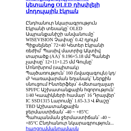
կետանոց OLED դիսփլեյի
մոդուլային էկրան
Ընդհանուր նկարագրություն
Էկրանի տեսակը՝ OLED
Ապրանքանիշի անվանումը՝
WISEVISION Չափսը՝ 0.42 դյույմ
Պիքսելներ՝ 72×40 Կետեր Էկրանի
ռեժիմ՝ Պասիվ մատրից Ակտիվ
տարածք (AA)՝ 9.196×5.18 մմ Պանելի
չափսը՝ 12×11×1.25 մմ Գույնը՝
Մոնոխրոմ (սպիտակ)
Պայծառություն՝ 160 (նվազագույն) կդ/
մ² Կառավարման եղանակ՝ Ներքին
սնուցում Ինտերֆեյս՝ 4-մետաղալար
SPI/I²C Աշխատանքային հզորություն՝
1/40 Կապիկների համար՝ 16 Դրայվեր՝
IC SSD1315 Լարումը՝ 1.65-3.3 Վ Քաշը՝
TBD Աշխատանքային
ջերմաստիճան՝ -40 ~ +85°C
Պահպանման ջերմաստիճան՝ -40 ~
+85°C Ընդհանուր նկարագրություն...
հարցում
մանրամասն