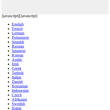
[javascript]
[/javascript]
English
French
German
Portuguese
Spanish
Russian
Japanese
Korean
Arabic
Irish
Greek
Turkish
Italian
Danish
Romanian
Indonesian
Czech
Afrikaans
Swedish
Polish