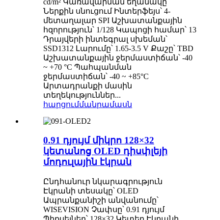
cd/m² Կառավարման եղանակը՝
Ներքին սնուցում Ինտերֆեյս՝ 4-
մետաղալար SPI Աշխատանքային
հզորություն՝ 1/128 Կապոցի համար՝ 13
Դրայվերի ինտեգրալ սխեման՝
SSD1312 Լարումը՝ 1.65-3.5 V Քաշը՝ TBD
Աշխատանքային ջերմաստիճան՝ -40
~ +70 °C Պահպանման
ջերմաստիճան՝ -40 ~ +85°C
Արտադրանքի մասին
տեղեկություններ...
հարցում
մանրամասն
0.91 դյույմ միկրո 128×32
կետանոց OLED դիսփլեյի
մոդուլային էկրան
Ընդհանուր նկարագրություն
Էկրանի տեսակը՝ OLED
Ապրանքանիշի անվանումը՝
WISEVISION Չափսը՝ 0.91 դյույմ
Պիքսելներ՝ 128×32 Կետեր Էկրանի