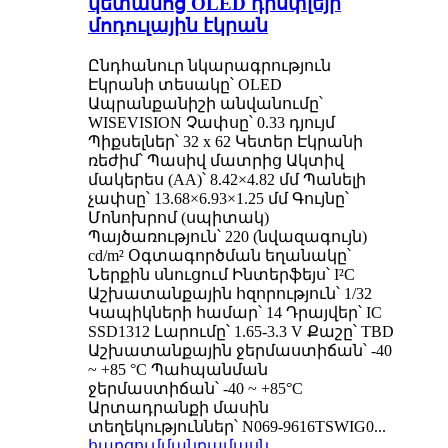
կետանոց OLED դիսփլեյի
մոդուլային էկրան
Ընդհանուր նկարագրություն
Էկրանի տեսակը՝ OLED
Ապրանքանիշի անվանումը՝
WISEVISION Չափսը՝ 0.33 դյույմ
Պիքսելներ՝ 32 x 62 Կետեր Էկրանի
ռեժիմ՝ Պասիվ մատրից Ակտիվ
մակերես (AA)՝ 8.42×4.82 մմ Պանելի
չափսը՝ 13.68×6.93×1.25 մմ Գույնը՝
Մոնոխրոմ (սպիտակ)
Պայծառություն՝ 220 (նվազագույն)
cd/m² Օգտագործման եղանակը՝
Ներքին սնուցում Ինտերֆեյս՝ I²C
Աշխատանքային հզորություն՝ 1/32
Կապիկների համար՝ 14 Դրայվեր՝ IC
SSD1312 Լարումը՝ 1.65-3.3 V Քաշը՝ TBD
Աշխատանքային ջերմաստիճան՝ -40
~ +85 °C Պահպանման
ջերմաստիճան՝ -40 ~ +85°C
Արտադրանքի մասին
տեղեկություններ՝ N069-9616TSWIG0...
հարցում
մանրամասն