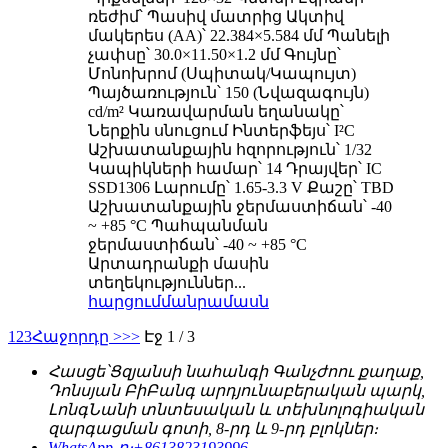
ռեժիմ՝ Պասիվ մատրից Ակտիվ
մակերես (AA)՝ 22.384×5.584 մմ Պանելի
չափսը՝ 30.0×11.50×1.2 մմ Գույնը՝
Մոնոխրոմ (Սպիտակ/Կապույտ)
Պայծառություն՝ 150 (Նվազագույն)
cd/m² Կառավարման եղանակը՝
Ներքին սնուցում Ինտերֆեյս՝ I²C
Աշխատանքային հզորություն՝ 1/32
Կապիկների համար՝ 14 Դրայվեր՝ IC
SSD1306 Լարումը՝ 1.65-3.3 V Քաշը՝ TBD
Աշխատանքային ջերմաստիճան՝ -40
~ +85 °C Պահպանման
ջերմաստիճան՝ -40 ~ +85 °C
Արտադրանքի մասին
տեղեկություններ...
հարցում
մանրամասն
1
2
3
Հաջորդը >
>>
Էջ 1 / 3
Հասցե՝
Ցզյանսի նահանգի Գանչժոու քաղաք,
Դոնսյան ԲիԲանգ արդյունաբերական պարկ,
ԼոնգՆանի տնտեսական և տեխնոլոգիական
զարգացման գոտի, 8-րդ և 9-րդ բլոկներ։
WhatsApp-ը։
+8613823193996