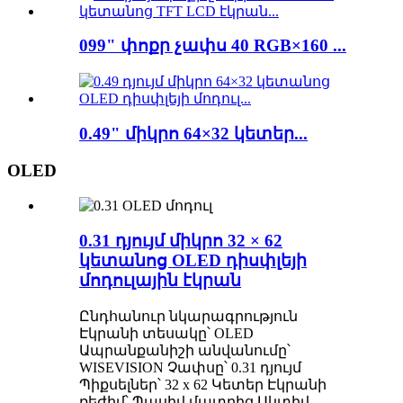
099" փոքր չափս 40 RGB×160 ...
0.49" միկրո 64×32 կետեր...
OLED
0.31 դյույմ միկրո 32 × 62
կետանոց OLED դիսփլեյի
մոդուլային էկրան
Ընդհանուր նկարագրություն
Էկրանի տեսակը՝ OLED
Ապրանքանիշի անվանումը՝
WISEVISION Չափսը՝ 0.31 դյույմ
Պիքսելներ՝ 32 x 62 Կետեր Էկրանի
ռեժիմ՝ Պասիվ մատրից Ակտիվ