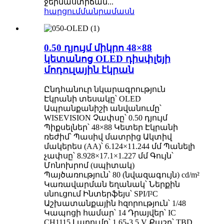
ջերմաստիճան...
հարցում
մանրամասն
0.50 դյույմ միկրո 48×88
կետանոց OLED դիսփլեյի
մոդուլային էկրան
Ընդհանուր նկարագրություն
Էկրանի տեսակը՝ OLED
Ապրանքանիշի անվանումը՝
WISEVISION Չափսը՝ 0.50 դյույմ
Պիքսելներ՝ 48×88 Կետեր Էկրանի
ռեժիմ՝ Պասիվ մատրից Ակտիվ
մակերես (AA)՝ 6.124×11.244 մմ Պանելի
չափսը՝ 8.928×17.1×1.227 մմ Գույն՝
Մոնոխրոմ (սպիտակ)
Պայծառություն՝ 80 (նվազագույն) cd/m²
Կառավարման եղանակ՝ Ներքին
սնուցում Ինտերֆեյս՝ SPI/I²C
Աշխատանքային հզորություն՝ 1/48
Կապոցի համար՝ 14 Դրայվեր՝ IC
CH1115 Լարումը՝ 1.65-3.5 V Քաշը՝ TBD