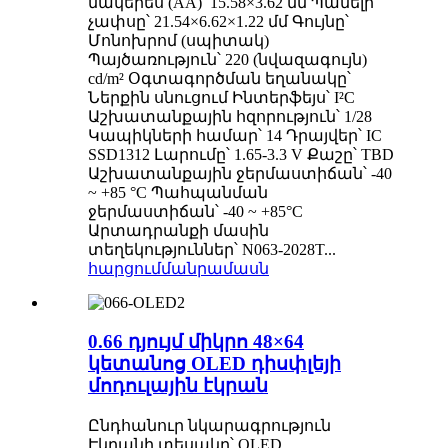
մակերես (AA)՝ 15.58×3.62 մմ Պանելի
չափսը՝ 21.54×6.62×1.22 մմ Գույնը՝
Մոնոխրոմ (սպիտակ)
Պայծառություն՝ 220 (նվազագույն)
cd/m² Օգտագործման եղանակը՝
Ներքին սնուցում Ինտերֆեյս՝ I²C
Աշխատանքային հզորություն՝ 1/28
Կապիկների համար՝ 14 Դրայվեր՝ IC
SSD1312 Լարումը՝ 1.65-3.3 V Քաշը՝ TBD
Աշխատանքային ջերմաստիճան՝ -40
~ +85 °C Պահպանման
ջերմաստիճան՝ -40 ~ +85°C
Արտադրանքի մասին
տեղեկություններ՝ N063-2028T...
հարցում
մանրամասն
0.66 դյույմ միկրո 48×64
կետանոց OLED դիսփլեյի
մոդուլային էկրան
Ընդհանուր նկարագրություն
Էկրանի տեսակը՝ OLED