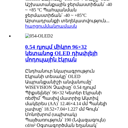
Աշխատանքային ջերմաստիճան՝ -40
~ +85 °C Պահպանման
ջերմաստիճան՝ -40 ~ +85°C
Արտադրանքի տեղեկատվություն...
հարցում
մանրամասն
0.54 դյույմ միկրո 96×32
կետանոց OLED դիսփլեյի
մոդուլային էկրան
Ընդհանուր նկարագրություն
Էկրանի տեսակը՝ OLED
Ապրանքանիշի անվանումը՝
WISEVISION Չափսը՝ 0.54 դյույմ
Պիքսելներ՝ 96×32 Կետեր Էկրանի
ռեժիմ՝ Պասիվ մատրից Ակտիվ
մակերես (AA)՝ 12.46×4.14 մմ Պանելի
չափսը՝ 18.52×7.04×1.227 մմ Գույն՝
Մոնոխրոմ (սպիտակ)
Պայծառություն՝ 190 (Նվազագույն)
cd/m² Օգտագործման եղանակ՝