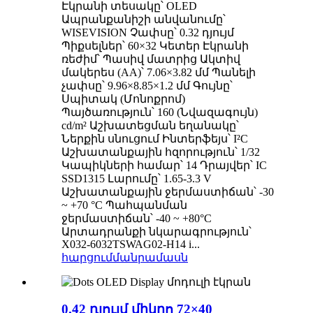
Էկրանի տեսակը՝ OLED
Ապրանքանիշի անվանումը՝
WISEVISION Չափսը՝ 0.32 դյույմ
Պիքսելներ՝ 60×32 Կետեր Էկրանի
ռեժիմ՝ Պասիվ մատրից Ակտիվ
մակերես (AA)՝ 7.06×3.82 մմ Պանելի
չափսը՝ 9.96×8.85×1.2 մմ Գույնը՝
Սպիտակ (Մոնոքրոմ)
Պայծառություն՝ 160 (Նվազագույն)
cd/m² Աշխատեցման եղանակը՝
Ներքին սնուցում Ինտերֆեյս՝ I²C
Աշխատանքային հզորություն՝ 1/32
Կապիկների համար՝ 14 Դրայվեր՝ IC
SSD1315 Լարումը՝ 1.65-3.3 V
Աշխատանքային ջերմաստիճան՝ -30
~ +70 °C Պահպանման
ջերմաստիճան՝ -40 ~ +80°C
Արտադրանքի նկարագրություն՝
X032-6032TSWAG02-H14 i...
հարցում
մանրամասն
0.42 դյույմ միկրո 72×40