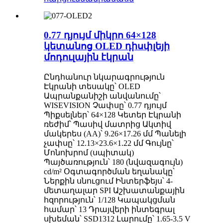
0.77 դյույմ միկրո 64×128
կետանոց OLED դիսփլեյի
մոդուլային էկրան
Ընդհանուր նկարագրություն
Էկրանի տեսակը՝ OLED
Ապրանքանիշի անվանումը՝
WISEVISION Չափսը՝ 0.77 դյույմ
Պիքսելներ՝ 64×128 Կետեր Էկրանի
ռեժիմ՝ Պասիվ մատրից Ակտիվ
մակերես (AA)՝ 9.26×17.26 մմ Պանելի
չափսը՝ 12.13×23.6×1.22 մմ Գույնը՝
Մոնոխրոմ (սպիտակ)
Պայծառություն՝ 180 (նվազագույն)
cd/m² Օգտագործման եղանակը՝
Ներքին սնուցում Ինտերֆեյս՝ 4-
մետաղալար SPI Աշխատանքային
հզորություն՝ 1/128 Կապակցման
համար՝ 13 Դրայվերի ինտեգրալ
սխեման՝ SSD1312 Լարումը՝ 1.65-3.5 V