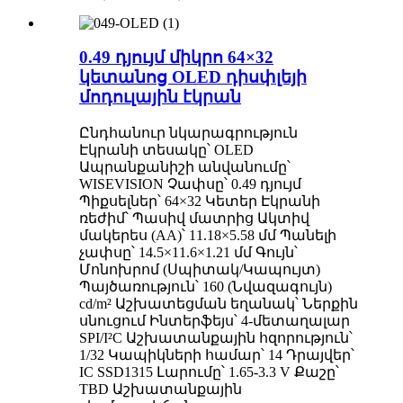
0.49 դյույմ միկրո 64×32
կետանոց OLED դիսփլեյի
մոդուլային էկրան
Ընդհանուր նկարագրություն
Էկրանի տեսակը՝ OLED
Ապրանքանիշի անվանումը՝
WISEVISION Չափսը՝ 0.49 դյույմ
Պիքսելներ՝ 64×32 Կետեր Էկրանի
ռեժիմ՝ Պասիվ մատրից Ակտիվ
մակերես (AA)՝ 11.18×5.58 մմ Պանելի
չափսը՝ 14.5×11.6×1.21 մմ Գույն՝
Մոնոխրոմ (Սպիտակ/Կապույտ)
Պայծառություն՝ 160 (Նվազագույն)
cd/m² Աշխատեցման եղանակ՝ Ներքին
սնուցում Ինտերֆեյս՝ 4-մետաղալար
SPI/I²C Աշխատանքային հզորություն՝
1/32 Կապիկների համար՝ 14 Դրայվեր՝
IC SSD1315 Լարումը՝ 1.65-3.3 V Քաշը՝
TBD Աշխատանքային