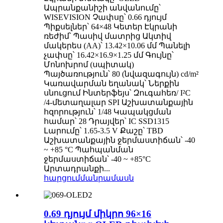
Ապրանքանիշի անվանումը՝
WISEVISION Չափսը՝ 0.66 դյույմ
Պիքսելներ՝ 64×48 Կետեր Էկրանի
ռեժիմ՝ Պասիվ մատրից Ակտիվ
մակերես (AA)՝ 13.42×10.06 մմ Պանելի
չափսը՝ 16.42×16.9×1.25 մմ Գույնը՝
Մոնոխրոմ (սպիտակ)
Պայծառություն՝ 80 (նվազագույն) cd/m²
Կառավարման եղանակ՝ Ներքին
սնուցում Ինտերֆեյս՝ Զուգահեռ/ I²C
/4-մետաղալար SPI Աշխատանքային
հզորություն՝ 1/48 Կապակցման
համար՝ 28 Դրայվեր՝ IC SSD1315
Լարումը՝ 1.65-3.5 V Քաշը՝ TBD
Աշխատանքային ջերմաստիճան՝ -40
~ +85 °C Պահպանման
ջերմաստիճան՝ -40 ~ +85°C
Արտադրանքի...
հարցում
մանրամասն
0.69 դյույմ միկրո 96×16