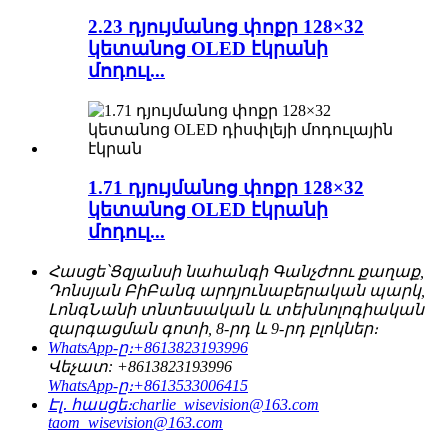
2.23 դյույմանոց փոքր 128×32
կետանոց OLED էկրանի
մոդուլ...
1.71 դյույմանոց փոքր 128×32
կետանոց OLED էկրանի
մոդուլ...
Հասցե՝
Ցզյանսի նահանգի Գանչժոու քաղաք,
Դոնսյան ԲիԲանգ արդյունաբերական պարկ,
ԼոնգՆանի տնտեսական և տեխնոլոգիական
զարգացման գոտի, 8-րդ և 9-րդ բլոկներ։
WhatsApp-ը։
+8613823193996
Վեչատ:
+8613823193996
WhatsApp-ը։
+8613533006415
Էլ․ հասցե։
charlie_wisevision@163.com
taom_wisevision@163.com