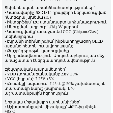
Տեխնիկական առանձնահատկություններ՝
• Կառավարիչ՝ SSD1315 դրայվերի ներկառուցված
ինտեգրալ սխեմա (IC)
• Ինտերֆեյս՝ I2C ստանդարտ արձանագրություն
• Սնուցման աղբյուր՝ Մեկ 3V լարում
• Կառուցվածք՝ առաջադեմ COG (Chip-on-Glass)
տեխնոլոգիա
• Էկրանի տեխնոլոգիա՝ ինքնառողջացող OLED
(առանց հետին լուսավորության)
• Քաշը՝ գերթեթև կառուցվածք
• Արդյունավետություն. Արդյունաբերության մեջ
առաջատար էներգաարդյունավետություն
Էլեկտրական պարամետրեր՝
• VDD (տրամաբանական): 2.8V ±5%
• VCC (Էկրան): 7.25V ±5%
• Հոսանքի սպառում. 7.25 Վ @ 50% շախմատային
տախտակի նախշ (սպիտակ, 1/40
աշխատանքային հզորություն)
Շրջակա միջավայրի վարկանիշներ՝
• Աշխատանքային միջակայք՝ -40°C-ից մինչև
+85°C