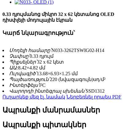
0.33 դյույմանոց միկրո 32 x 62 կետանոց OLED
դիսփլեյի մոդուլային էկրան
Կարճ նկարագրություն՝
Մոդելի համարը՝
N033-3262TSWIG02-H14
Չափսը՝
0.33 դյույմ
Պիքսելներ՝
32 x 62 կետ
ԱԱ:
8.42×4.82 մմ
Ուրվագիծ՝
13.68×6.93×1.25 մմ
Պայծառություն՝
220 (նվազագույն)սդ/մ²
Ինտերֆեյս՝
I²C
Վարորդի ինտեգրալ սխեման՝
SSD1312
Ուղարկեք մեզ էլ. նամակ
Ներբեռնել որպես PDF
Ապրանքի մանրամասներ
Ապրանքի պիտակներ