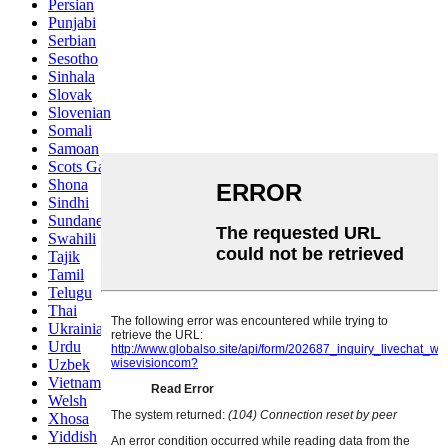
Persian
Punjabi
Serbian
Sesotho
Sinhala
Slovak
Slovenian
Somali
Samoan
Scots Gaelic
Shona
Sindhi
Sundanese
Swahili
Tajik
Tamil
Telugu
Thai
Ukrainian
Urdu
Uzbek
Vietnamese
Welsh
Xhosa
Yiddish