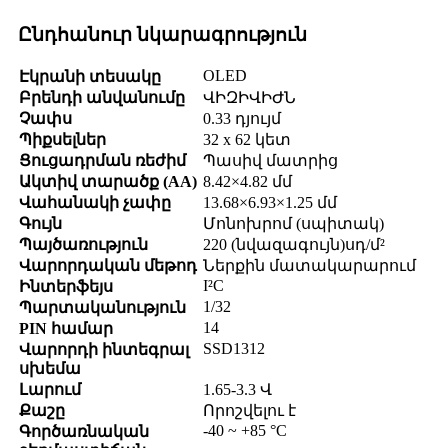
Ընդհանուր նկարագրություն
OLED
Էկրանի տեսակը
Բրենդի անվանումը
ՎԻԶԻՎԻԺՆ
Չափս
0.33 դյույմ
Պիքսելներ
32 x 62 կետ
Ցուցադրման ռեժիմ
Պասիվ մատրից
Ակտիվ տարածք (AA)
8.42×4.82 մմ
Վահանակի չափը
13.68×6.93×1.25 մմ
Գույն
Մոնոխրոմ (սպիտակ)
Պայծառություն
220 (նվազագույն)սդ/մ²
Վարորդական մեթոդ
Ներքին մատակարարում
I²C
Ինտերֆեյս
1/32
Պարտականություն
14
PIN համար
SSD1312
Վարորդի ինտեգրալ
սխեմա
Լարում
1.65-3.3 Վ
Քաշը
Որոշվելու է
-40 ~ +85 °C
Գործառնական